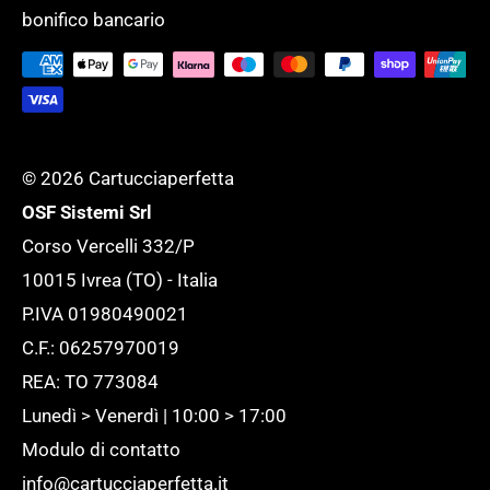
Tempi di evasione
SERVIZI GENERALI
bonifico bancario
supportare l'ufficio ed adattarlo ad ogni
Tutela della tua Privacy
esigenza.
Tutte le novità
© 2026 Cartucciaperfetta
OSF Sistemi Srl
Corso Vercelli 332/P
10015 Ivrea (TO) - Italia
P.IVA 01980490021
C.F.: 06257970019
REA: TO 773084
Lunedì > Venerdì | 10:00 > 17:00
Modulo di contatto
info@cartucciaperfetta.it