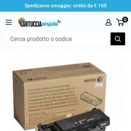
Vai
Spedizione omaggio: ordini da € 100
al
0
Cartucciaperfetta
contenuto