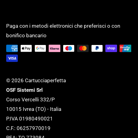
Amministrazione con Split Payment.
ricevere la fattura elettronica!
Modalità di pagamento
PRODOTTI PER UFFICIO
Un unico fornitore, con un assortimento
Spese di spedizione
SCUOLA
completo di oltre 50.000 prodotti per
Paga con i metodi elettronici che preferisci o con
Tempi di evasione
SERVIZI GENERALI
bonifico bancario
supportare l'ufficio ed adattarlo ad ogni
Tutela della tua Privacy
esigenza.
Tutte le novità
© 2026 Cartucciaperfetta
OSF Sistemi Srl
Corso Vercelli 332/P
10015 Ivrea (TO) - Italia
P.IVA 01980490021
C.F.: 06257970019
REA: TO 773084