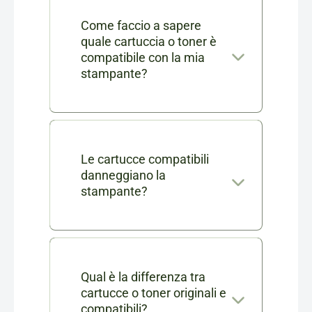
Come faccio a sapere
quale cartuccia o toner è
compatibile con la mia
stampante?
Nella scheda di ogni prodotto
consumabile trovi l'elenco
completo dei modelli di
Le cartucce compatibili
danneggiano la
stampanti compatibili. Se ti
stampante?
rimangono dei dubbi puoi
No, le nostre cartucce
contattarci in chat o via mail a
compatibili sono testate e
info@cartucciaperfetta.it
certificate per garantire le
Qual è la differenza tra
indicando il modello della tua
cartucce o toner originali e
stesse prestazioni delle
stampante.
compatibili?