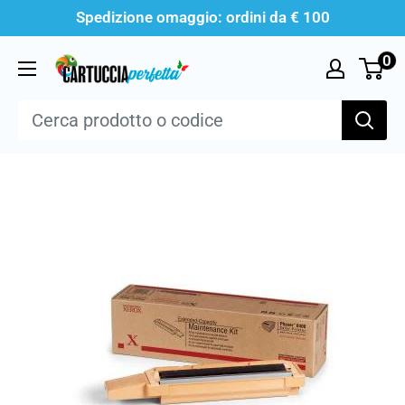
Vai
Spedizione omaggio: ordini da € 100
al
0
Cartucciaperfetta
contenuto