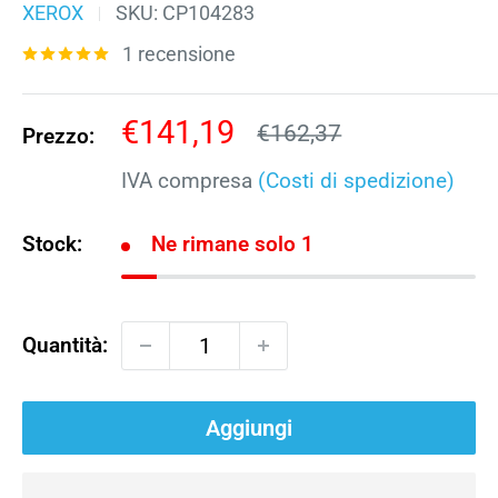
XEROX
SKU:
CP104283
1 recensione
Prezzo
€141,19
Prezzo
€162,37
Prezzo:
scontato
IVA compresa
(Costi di spedizione)
Stock:
Ne rimane solo 1
Quantità:
Aggiungi