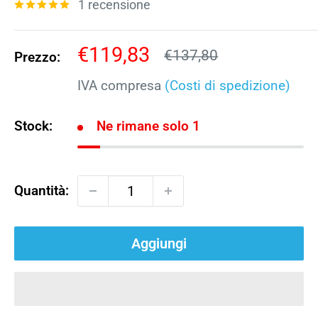
1 recensione
Prezzo
€119,83
Prezzo
€137,80
Prezzo:
scontato
IVA compresa
(Costi di spedizione)
Stock:
Ne rimane solo 1
Quantità:
Aggiungi