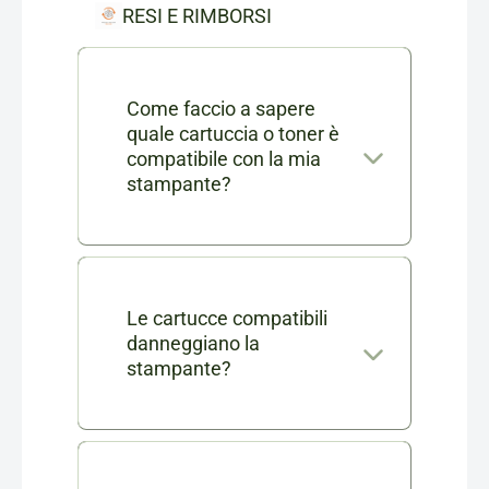
RESI E RIMBORSI
Come faccio a sapere
quale cartuccia o toner è
compatibile con la mia
stampante?
Nella scheda di ogni prodotto
consumabile trovi l'elenco
completo dei modelli di
Le cartucce compatibili
danneggiano la
stampanti compatibili. Se ti
stampante?
rimangono dei dubbi puoi
No, le nostre cartucce
contattarci in chat o via mail a
compatibili sono testate e
info@cartucciaperfetta.it