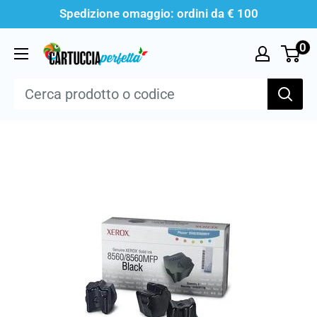
Vai
Spedizione omaggio: ordini da € 100
al
0
Cartucciaperfetta
contenuto