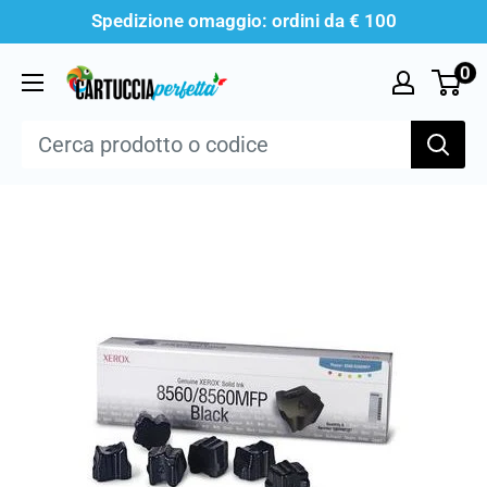
Vai
Spedizione omaggio: ordini da € 100
al
0
Cartucciaperfetta
contenuto