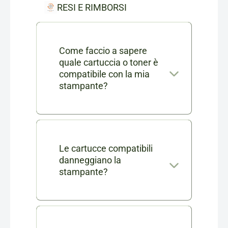
RESI E RIMBORSI
Come faccio a sapere
quale cartuccia o toner è
compatibile con la mia
stampante?
Nella scheda di ogni prodotto
consumabile trovi l'elenco
completo dei modelli di
Le cartucce compatibili
danneggiano la
stampanti compatibili. Se ti
stampante?
rimangono dei dubbi puoi
No, le nostre cartucce
contattarci in chat o via mail a
compatibili sono testate e
info@cartucciaperfetta.it