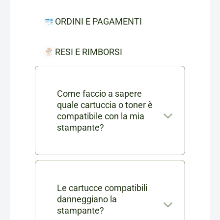
ORDINI E PAGAMENTI
RESI E RIMBORSI
Come faccio a sapere
quale cartuccia o toner è
compatibile con la mia
stampante?
Nella scheda di ogni prodotto
consumabile trovi l'elenco
completo dei modelli di
Le cartucce compatibili
danneggiano la
stampanti compatibili. Se ti
stampante?