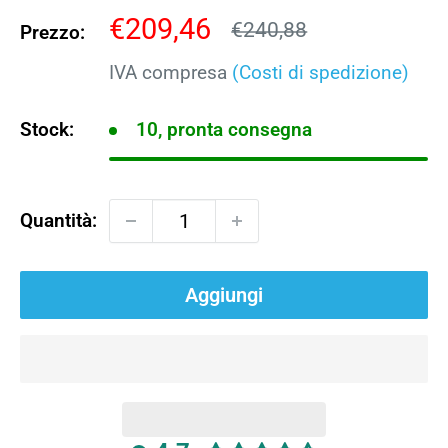
Prezzo
€209,46
Prezzo
€240,88
Prezzo:
scontato
IVA compresa
(Costi di spedizione)
Stock:
10, pronta consegna
Quantità:
Aggiungi