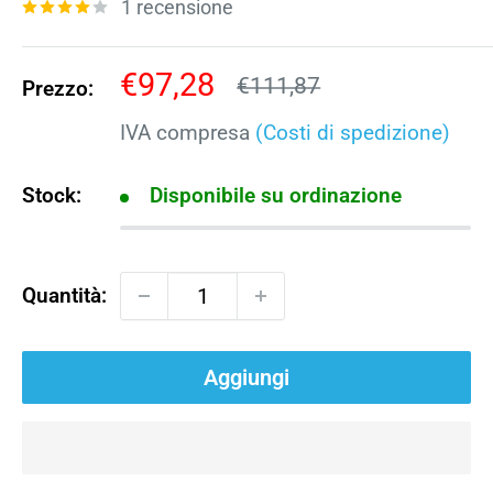
1 recensione
Prezzo
€97,28
Prezzo
€111,87
Prezzo:
scontato
IVA compresa
(Costi di spedizione)
Stock:
Disponibile su ordinazione
Quantità:
Aggiungi