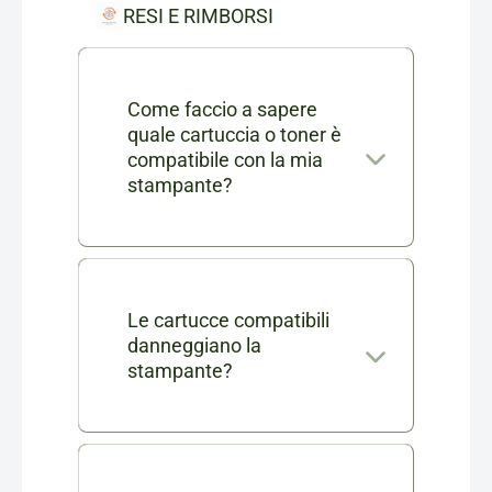
RESI E RIMBORSI
Come faccio a sapere
quale cartuccia o toner è
compatibile con la mia
stampante?
Nella scheda di ogni prodotto
consumabile trovi l'elenco
completo dei modelli di
Le cartucce compatibili
danneggiano la
stampanti compatibili. Se ti
stampante?
rimangono dei dubbi puoi
No, le nostre cartucce
contattarci in chat o via mail a
compatibili sono testate e
info@cartucciaperfetta.it