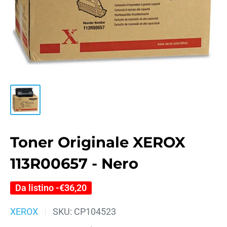
Toner Originale XEROX
113R00657 - Nero
Da listino -
€36,20
XEROX
SKU:
CP104523