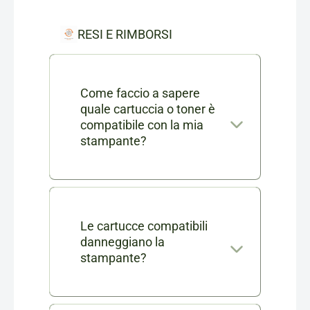
RESI E RIMBORSI
Come faccio a sapere
quale cartuccia o toner è
compatibile con la mia
stampante?
Nella scheda di ogni prodotto
consumabile trovi l'elenco
completo dei modelli di
Le cartucce compatibili
danneggiano la
stampanti compatibili. Se ti
stampante?
rimangono dei dubbi puoi
No, le nostre cartucce
contattarci in chat o via mail a