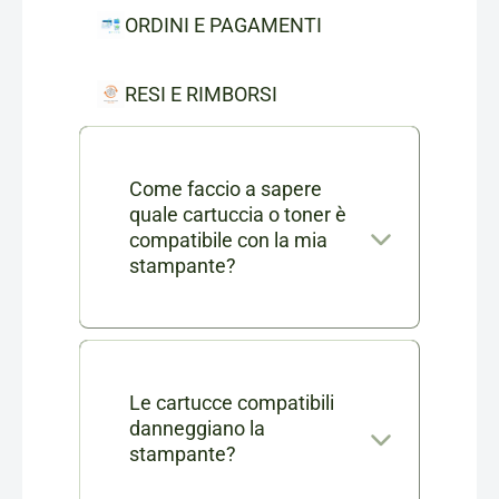
ORDINI E PAGAMENTI
RESI E RIMBORSI
Come faccio a sapere
quale cartuccia o toner è
compatibile con la mia
stampante?
Nella scheda di ogni prodotto
consumabile trovi l'elenco
completo dei modelli di
Le cartucce compatibili
danneggiano la
stampanti compatibili. Se ti
stampante?
rimangono dei dubbi puoi