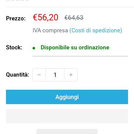
Prezzo
€56,20
Prezzo
€64,63
Prezzo:
scontato
IVA compresa
(Costi di spedizione)
Stock:
Disponibile su ordinazione
Quantità:
Aggiungi