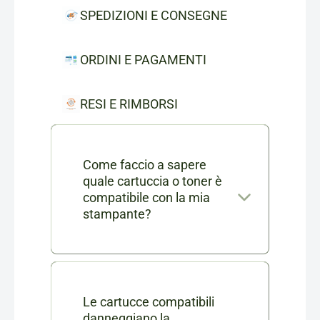
SPEDIZIONI E CONSEGNE
ORDINI E PAGAMENTI
RESI E RIMBORSI
Come faccio a sapere
quale cartuccia o toner è
compatibile con la mia
stampante?
Nella scheda di ogni prodotto
consumabile trovi l'elenco
completo dei modelli di
Le cartucce compatibili
danneggiano la