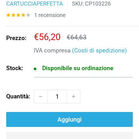
CARTUCCIAPERFETTA
SKU:
CP103226
1 recensione
Prezzo
€56,20
Prezzo
€64,63
Prezzo:
scontato
IVA compresa
(Costi di spedizione)
Stock:
Disponibile su ordinazione
Quantità:
Aggiungi