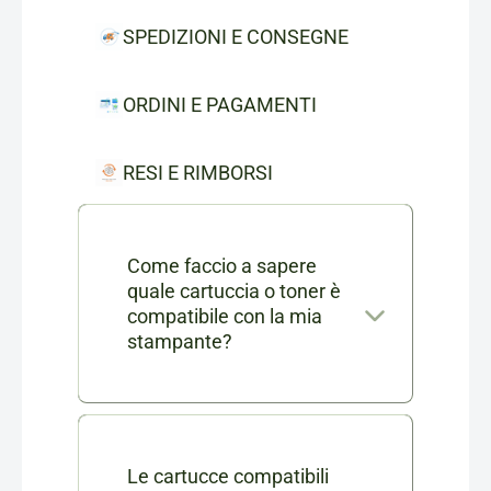
SPEDIZIONI E CONSEGNE
ORDINI E PAGAMENTI
RESI E RIMBORSI
Come faccio a sapere
quale cartuccia o toner è
compatibile con la mia
stampante?
Nella scheda di ogni prodotto
consumabile trovi l'elenco
completo dei modelli di
Le cartucce compatibili