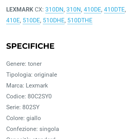
LEXMARK
CX:
310DN
,
310N
,
410DE
,
410DTE
,
410E
,
510DE
,
510DHE
,
510DTHE
SPECIFICHE
Genere: toner
Tipologia: originale
Marca: Lexmark
Codice: 80C2SY0
Serie: 802SY
Colore: giallo
Confezione: singola