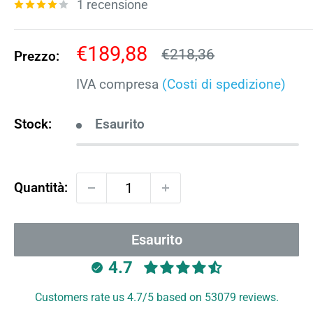
1 recensione
Prezzo
€189,88
Prezzo
€218,36
Prezzo:
scontato
IVA compresa
(Costi di spedizione)
Stock:
Esaurito
Quantità:
Esaurito
4.7
Customers rate us 4.7/5 based on 53079 reviews.